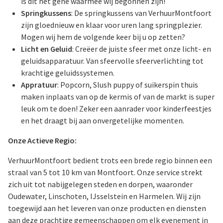
is dit het gene waarmee wij begonnen zijn!
Springkussens
: De springkussens van VerhuurMontfoort
zijn gloednieuw en klaar voor uren lang springplezier.
Mogen wij hem de volgende keer bij u op zetten?
Licht en Geluid
: Creëer de juiste sfeer met onze licht- en
geluidsapparatuur. Van sfeervolle sfeerverlichting tot
krachtige geluidssystemen.
Appratuur
: Popcorn, Slush puppy of suikerspin thuis
maken inplaats van op de kermis of van de markt is super
leuk om te doen! Zeker een aanrader voor kinderfeestjes
en het draagt bij aan onvergetelijke momenten.
Onze Actieve Regio:
VerhuurMontfoort bedient trots een brede regio binnen een
straal van 5 tot 10 km van Montfoort. Onze service strekt
zich uit tot nabijgelegen steden en dorpen, waaronder
Oudewater, Linschoten, IJsselstein en Harmelen. Wij zijn
toegewijd aan het leveren van onze producten en diensten
aan deze prachtige gemeenschappen om elk evenement in