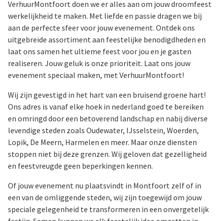
VerhuurMontfoort doen we er alles aan om jouw droomfeest
werkelijkheid te maken. Met liefde en passie dragen we bij
aan de perfecte sfeer voor jouw evenement. Ontdek ons
uitgebreide assortiment aan feestelijke benodigdheden en
laat ons samen het ultieme feest voor jou en je gasten
realiseren. Jouw geluk is onze prioriteit. Laat ons jouw
evenement speciaal maken, met VerhuurMontfoort!
Wij zijn gevestigd in het hart van een bruisend groene hart!
Ons adres is vanaf elke hoek in nederland goed te bereiken
en omringd door een betoverend landschap en nabij diverse
levendige steden zoals Oudewater, IJsselstein, Woerden,
Lopik, De Meern, Harmelen en meer. Maar onze diensten
stoppen niet bij deze grenzen. Wij geloven dat gezelligheid
en feestvreugde geen beperkingen kennen.
Of jouw evenement nu plaatsvindt in Montfoort zelf of in
een van de omliggende steden, wij zijn toegewijd om jouw
speciale gelegenheid te transformeren in een onvergetelijk
festijn. Samen kunnen we elk feestelijk idee omzetten in