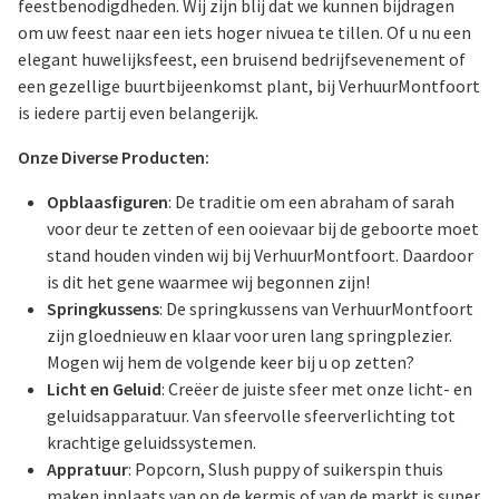
feestbenodigdheden. Wij zijn blij dat we kunnen bijdragen
om uw feest naar een iets hoger nivuea te tillen. Of u nu een
elegant huwelijksfeest, een bruisend bedrijfsevenement of
een gezellige buurtbijeenkomst plant, bij VerhuurMontfoort
is iedere partij even belangerijk.
Onze Diverse Producten:
Opblaasfiguren
: De traditie om een abraham of sarah
voor deur te zetten of een ooievaar bij de geboorte moet
stand houden vinden wij bij VerhuurMontfoort. Daardoor
is dit het gene waarmee wij begonnen zijn!
Springkussens
: De springkussens van VerhuurMontfoort
zijn gloednieuw en klaar voor uren lang springplezier.
Mogen wij hem de volgende keer bij u op zetten?
Licht en Geluid
: Creëer de juiste sfeer met onze licht- en
geluidsapparatuur. Van sfeervolle sfeerverlichting tot
krachtige geluidssystemen.
Appratuur
: Popcorn, Slush puppy of suikerspin thuis
maken inplaats van op de kermis of van de markt is super