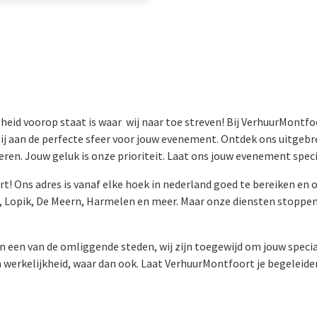
eid voorop staat is waar wij naar toe streven! Bij VerhuurMontf
bij aan de perfecte sfeer voor jouw evenement. Ontdek ons uitgeb
seren. Jouw geluk is onze prioriteit. Laat ons jouw evenement sp
art! Ons adres is vanaf elke hoek in nederland goed te bereiken e
 Lopik, De Meern, Harmelen en meer. Maar onze diensten stoppen n
n een van de omliggende steden, wij zijn toegewijd om jouw speci
n werkelijkheid, waar dan ook. Laat VerhuurMontfoort je begeleide