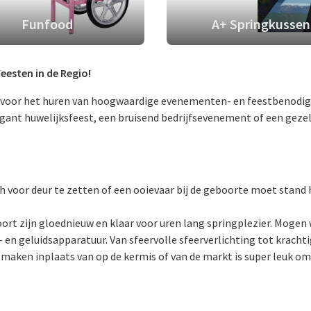
Funfood
A+ Springkussen
esten in de Regio!
oor het huren van hoogwaardige evenementen- en feestbenodigdh
elegant huwelijksfeest, een bruisend bedrijfsevenement of een gez
h voor deur te zetten of een ooievaar bij de geboorte moet stand 
rt zijn gloednieuw en klaar voor uren lang springplezier. Mogen 
ht- en geluidsapparatuur. Van sfeervolle sfeerverlichting tot krach
s maken inplaats van op de kermis of van de markt is super leuk om