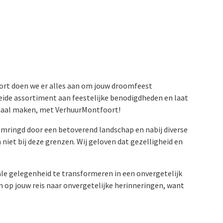
oort doen we er alles aan om jouw droomfeest
reide assortiment aan feestelijke benodigdheden en laat
eciaal maken, met VerhuurMontfoort!
n omringd door een betoverend landschap en nabij diverse
iet bij deze grenzen. Wij geloven dat gezelligheid en
ale gelegenheid te transformeren in een onvergetelijk
n op jouw reis naar onvergetelijke herinneringen, want