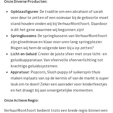
Onze Diverse Producten:
Opblaasfiguren
: De traditie om een abraham of sarah
voor deur te zetten of een ooievaar bij de geboorte moet
stand houden vinden wij bij VerhuurMontfoort. Daardoor
is dit het gene waarmee wij begonnen zijn!
Springkussens
: De springkussens van VerhuurMontfoort
zijn gloednieuw en klaar voor uren lang springplezier.
Mogen wij hem de volgende keer bij u op zetten?
Licht en Geluid
: Creëer de juiste sfeer met onze licht- en
geluidsapparatuur. Van sfeervolle sfeerverlichting tot
krachtige geluidssystemen.
Appratuur
: Popcorn, Slush puppy of suikerspin thuis
maken inplaats van op de kermis of van de markt is super
leuk om te doen! Zeker een aanrader voor kinderfeestjes
en het draagt bij aan onvergetelijke momenten.
Onze Actieve Regio:
VerhuurMontfoort bedient trots een brede regio binnen een