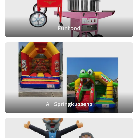
Funfood
A+ Springkussens